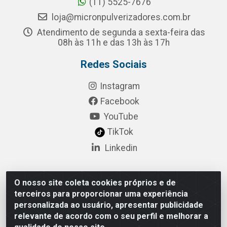
(11) 5525-7676
loja@micronpulverizadores.com.br
Atendimento de segunda a sexta-feira das
08h às 11h e das 13h às 17h
Redes Sociais
Instagram
Facebook
YouTube
TikTok
Linkedin
O nosso site coleta cookies próprios e de
Pulsar Tecnologia Industria e Comercio LTDA - Rua
terceiros para proporcionar uma experiência
Lagrange, 132 - Socorro, São Paulo/SP - CEP 04.761-
personalizada ao usuário, apresentar publicidade
050 - CNPJ 52.098.860/0001-03
relevante de acordo com o seu perfil e melhorar a