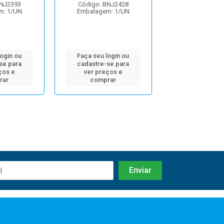
BNJ2393
Código: BNJ2428
Código: BNJ
m: 1/UN
Embalagem: 1/UN
Embalagem: 
login ou
Faça seu login ou
Faça seu log
se para
cadastre-se para
cadastre-se 
ços e
ver preços e
ver preços
rar
comprar
comprar