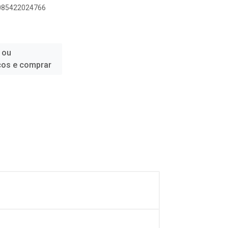
9085422024766
 ou
ços e comprar