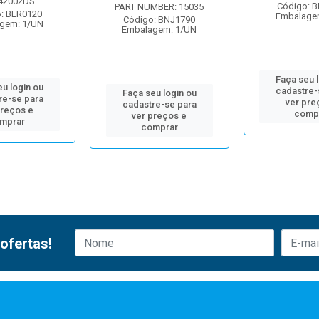
42002DS
Código: 
PART NUMBER: 15035
: BER0120
Embalage
Código: BNJ1790
gem: 1/UN
Embalagem: 1/UN
Faça seu 
u login ou
cadastre-
Faça seu login ou
re-se para
ver pre
cadastre-se para
preços e
comp
ver preços e
mprar
comprar
ofertas!