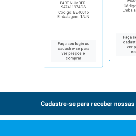
9400
igo: BNJ2438
PART NUMBER:
Código
alagem: 1/UN
94741197ADS
Embala
Código: BER0015
Embalagem: 1/UN
 seu login ou
Faça se
astre-se para
cadast
er preços e
Faça seu login ou
ver 
comprar
cadastre-se para
co
ver preços e
comprar
Cadastre-se para receber nossas 