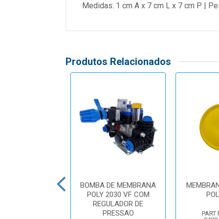
Medidas: 1 cm A x 7 cm L x 7 cm P | Pe
Produtos Relacionados
RTE TRASEIRO
BOMBA DE MEMBRANA
MEMBRAN
BOMBA 3" SELO
POLY 2030 VF COM
POL
MOLHADO
REGULADOR DE
PRESSAO
PART
UMBER: 12703AW