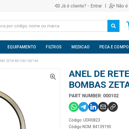
|
Já é cliente? - Entrar
Não é 
EQUIPAMENTO
FILTROS
MEDICAO
PECA E COMP
AS ZETA 85/100/120/140
ANEL DE RET
BOMBAS ZETA
PART NUMBER: 000102
Código: UDR0823
Código NCM: 84139190