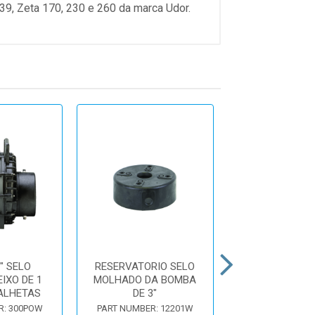
39, Zeta 170, 230 e 260 da marca Udor.
" SELO
RESERVATORIO SELO
SUPORTE TRA
IXO DE 1
MOLHADO DA BOMBA
PARA BOMBA 3
ALHETAS
DE 3"
MOLHAD
R: 300POW
PART NUMBER: 12201W
PART NUMBER: 