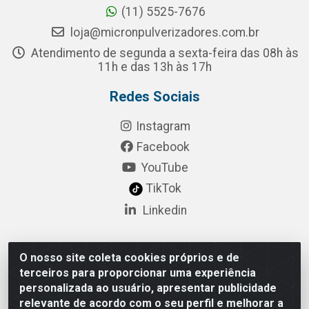
(11) 5525-7676
loja@micronpulverizadores.com.br
Atendimento de segunda a sexta-feira das 08h às
11h e das 13h às 17h
Redes Sociais
Instagram
Facebook
YouTube
TikTok
Linkedin
O nosso site coleta cookies próprios e de
Pulsar Tecnologia Industria e Comercio LTDA - Rua Lagrange,
terceiros para proporcionar uma experiência
132 - Socorro, São Paulo/SP - CEP 04.761-050 - CNPJ
personalizada ao usuário, apresentar publicidade
52.098.860/0001-03
relevante de acordo com o seu perfil e melhorar a