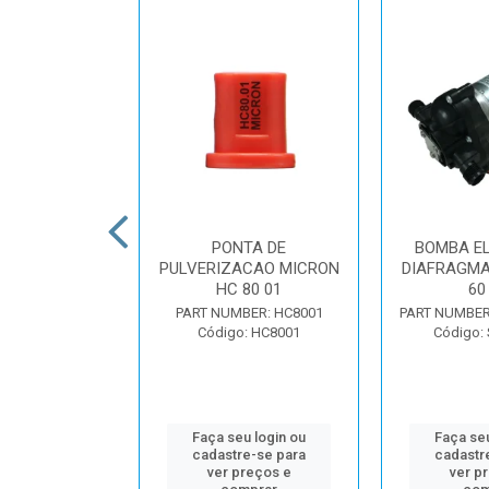
LETRICA DE
PONTA DE
BOMBA EL
 12V 63 LPM
PULVERIZACAO MICRON
DIAFRAGMA
 PSI
HC 80 01
60
: 8000-443-136
PART NUMBER: HC8001
PART NUMBER:
 S801S136
Código: HC8001
Código:
u login ou
Faça seu login ou
Faça seu
e-se para
cadastre-se para
cadastr
reços e
ver preços e
ver p