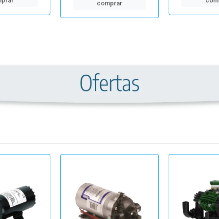
prar
com
comprar