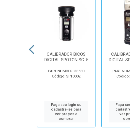
 DIGITAL DE
CALIBRADOR BICOS
CALIBRA
ULVERIZACAO
DIGITAL SPOTON SC-5
DIGITAL S
BER: 28040
PART NUMBER: 38580
PART NUM
: SPT0031
Código: SPT0002
Código:
u login ou
Faça seu login ou
Faça seu
e-se para
cadastre-se para
cadastr
reços e
ver preços e
ver p
mprar
comprar
com