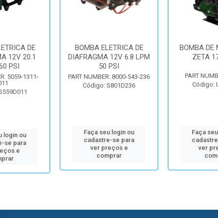
ETRICA DE
BOMBA ELETRICA DE
BOMBA DE
A 12V 20.1
DIAFRAGMA 12V 6.8 LPM
ZETA 17
60 PSI
50 PSI
PART NUMB
: 5059-1311-
PART NUMBER: 8000-543-236
011
Código:
Código: S801D236
 S559D011
Faça seu login ou
Faça seu
 login ou
cadastre-se para
cadastre
e-se para
ver preços e
ver pr
reços e
comprar
com
prar