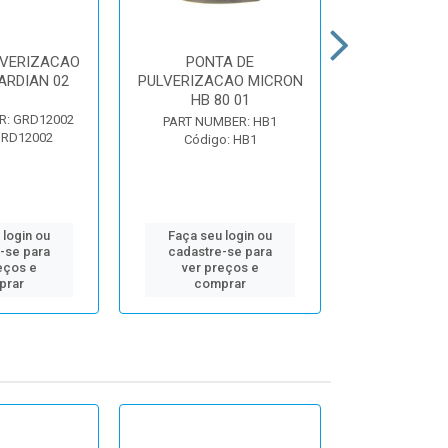
LVERIZACAO
PONTA DE
PONT
ARDIAN 02
PULVERIZACAO MICRON
PULVERIZAC
HB 80 01
HC 8
R: GRD12002
PART NUMBER: HB1
PART NUMBE
GRD12002
Código: HB1
Código:
 login ou
Faça seu login ou
Faça seu 
-se para
cadastre-se para
cadastre
eços e
ver preços e
ver pr
prar
comprar
comp