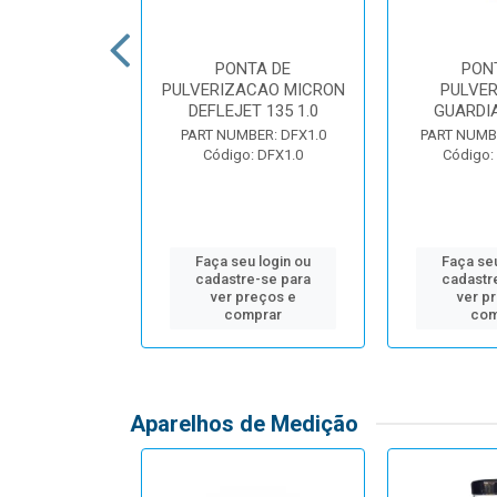
TA DE
PONTA DE
PON
ACAO HYPRO
PULVERIZACAO MICRON
PULVE
DRIFT 120 02
DEFLEJET 135 1.0
GUARDIA
ER: ULD12002
PART NUMBER: DFX1.0
PART NUMB
 ULD12002
Código: DFX1.0
Código:
u login ou
Faça seu login ou
Faça seu
e-se para
cadastre-se para
cadastr
reços e
ver preços e
ver p
mprar
comprar
com
Aparelhos de Medição