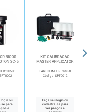
OR BICOS
KIT CALIBRACAO
PAPEL HIDR
POTON SC-5
MASTER APPLICATOR
26x7
ER: 38580
PART NUMBER: 39250
PART NUMBER
 SPT0002
Código: SPT0012
Código: 
 login ou
Faça seu login ou
Faça seu 
-se para
cadastre-se para
cadastre
eços e
ver preços e
ver pr