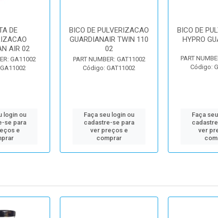
TA DE
BICO DE PULVERIZACAO
BICO DE PU
RIZACAO
GUARDIANAIR TWIN 110
HYPRO GU
N AIR 02
02
PART NUMBE
ER: GA11002
PART NUMBER: GAT11002
Código: 
 GA11002
Código: GAT11002
 login ou
Faça seu login ou
Faça seu
e-se para
cadastre-se para
cadastre
reços e
ver preços e
ver pr
prar
comprar
com