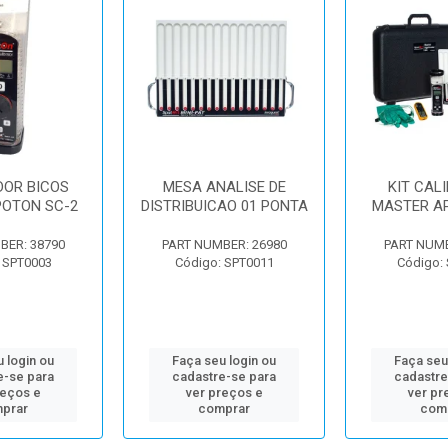
DOR BICOS
MESA ANALISE DE
KIT CAL
POTON SC-2
DISTRIBUICAO 01 PONTA
MASTER A
BER: 38790
PART NUMBER: 26980
PART NUMB
 SPT0003
Código: SPT0011
Código:
 login ou
Faça seu login ou
Faça seu
e-se para
cadastre-se para
cadastre
reços e
ver preços e
ver pr
prar
comprar
com