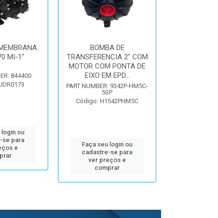
 MEMBRANA
BOMBA DE
BOMBA ELE
0 MI-1"
TRANSFERENCIA 2" COM
DIAFRAGMA
MOTOR COM PONTA DE
LPM 6
EIXO EM EPD...
ER: 844400
PART NUMBER:
D0
 UDR0173
PART NUMBER: 9342P-HM5C-
Código: 
5SP
Código: H1542PHM5C
 login ou
Faça seu 
-se para
cadastre
Faça seu login ou
eços e
ver pr
cadastre-se para
prar
comp
ver preços e
comprar