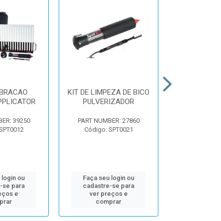
IBRACAO
KIT DE LIMPEZA DE BICO
MANOMETRO 
PPLICATOR
PULVERIZADOR
BICO DE PU
ER: 39250
PART NUMBER: 27860
PART NUMB
 SPT0012
Código: SPT0021
Código: 
 login ou
Faça seu login ou
Faça seu 
-se para
cadastre-se para
cadastre
eços e
ver preços e
ver pr
prar
comprar
comp