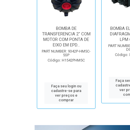
E MEMBRANA
BOMBA DE
BOMBA EL
70 MI-1"
TRANSFERENCIA 2" COM
DIAFRAGM
MOTOR COM PONTA DE
LPM 
EIXO EM EPD...
BER: 844400
PART NUMBER
D
: UDR0173
PART NUMBER: 9342P-HM5C-
Código:
5SP
Código: H1542PHM5C
u login ou
Faça seu
e-se para
cadastr
Faça seu login ou
reços e
ver p
cadastre-se para
mprar
com
ver preços e
comprar