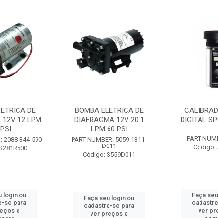
ETRICA DE
BOMBA ELETRICA DE
CALIBRAD
 12V 12 LPM
DIAFRAGMA 12V 20.1
DIGITAL S
 PSI
LPM 60 PSI
PART NUMB
 2088-344-590
PART NUMBER: 5059-1311-
D011
Código:
 S281R500
Código: S559D011
 login ou
Faça seu
Faça seu login ou
e-se para
cadastre
cadastre-se para
reços e
ver pr
ver preços e