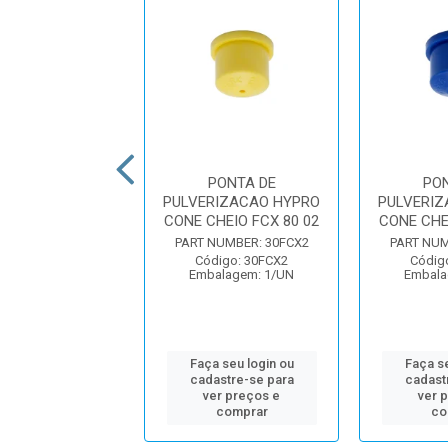
PONTA DE
PONTA DE
PO
RIZACAO HYPRO
PULVERIZACAO HYPRO
PULVERIZ
AZIO HCX 80 10
CONE CHEIO FCX 80 02
CONE CHE
UMBER: 30HCX10
PART NUMBER: 30FCX2
PART NUM
igo: 30HCX10
Código: 30FCX2
Códig
alagem: 1/UN
Embalagem: 1/UN
Embala
 seu login ou
Faça seu login ou
Faça se
astre-se para
cadastre-se para
cadast
er preços e
ver preços e
ver 
comprar
comprar
co