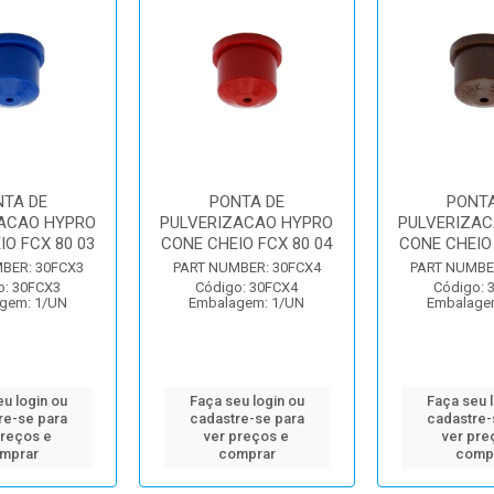
NTA DE
PONTA DE
PONTA
ACAO HYPRO
PULVERIZACAO HYPRO
PULVERIZAC
IO FCX 80 03
CONE CHEIO FCX 80 04
CONE CHEIO 
BER: 30FCX3
PART NUMBER: 30FCX4
PART NUMBE
o: 30FCX3
Código: 30FCX4
Código: 
gem: 1/UN
Embalagem: 1/UN
Embalage
u login ou
Faça seu login ou
Faça seu 
re-se para
cadastre-se para
cadastre-
preços e
ver preços e
ver pre
mprar
comprar
comp