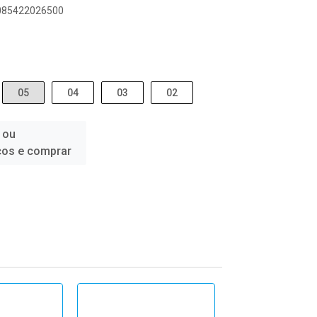
9085422026500
05
04
03
02
 ou
ços e comprar