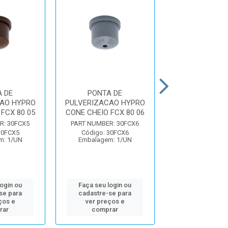
 DE
PONTA DE
PONTA D
AO HYPRO
PULVERIZACAO HYPRO
PULVERIZACAO
FCX 80 05
CONE CHEIO FCX 80 06
CONE VAZIO HC
R: 30FCX5
PART NUMBER: 30FCX6
PART NUMBER: 
30FCX5
Código: 30FCX6
Código: 30H
m: 1/UN
Embalagem: 1/UN
Embalagem: 
login ou
Faça seu login ou
Faça seu log
se para
cadastre-se para
cadastre-se 
ços e
ver preços e
ver preços
rar
comprar
comprar