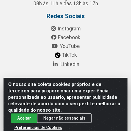
08h às 11h e das 13h às 17h
Redes Sociais
Instagram
Facebook
YouTube
TikTok
Linkedin
O nosso site coleta cookies próprios e de
Pulsar Tecnologia Industria e Comercio LTDA - Rua
terceiros para proporcionar uma experiência
Lagrange, 132 - Socorro, São Paulo/SP - CEP 04.761-
personalizada ao usuário, apresentar publicidade
050 - CNPJ 52.098.860/0001-03
relevante de acordo com o seu perfil e melhorar a
qualidade do nosso site.
Aceitar
Negar não essenciais
Preferências de Cookies