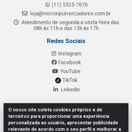
(11) 5525-7676
loja@micronpulverizadores.com.br
Atendimento de segunda a sexta-feira das
08h às 11h e das 13h às 17h
Redes Sociais
Instagram
Facebook
YouTube
TikTok
Linkedin
O nosso site coleta cookies próprios e de
Pulsar Tecnologia Industria e Comercio LTDA - Rua
terceiros para proporcionar uma experiência
Lagrange, 132 - Socorro, São Paulo/SP - CEP 04.761-
personalizada ao usuário, apresentar publicidade
050 - CNPJ 52.098.860/0001-03
relevante de acordo com o seu perfil e melhorar a