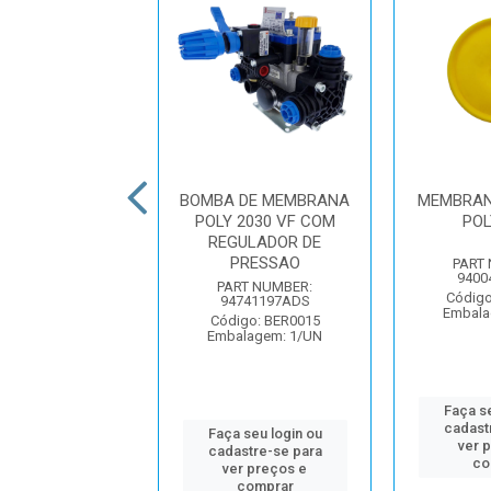
RTE TRASEIRO
BOMBA DE MEMBRANA
MEMBRAN
BOMBA 3" SELO
POLY 2030 VF COM
POL
MOLHADO
REGULADOR DE
PRESSAO
PART
UMBER: 12703AW
9400
igo: BNJ2438
PART NUMBER:
Código
alagem: 1/UN
94741197ADS
Embala
Código: BER0015
Embalagem: 1/UN
 seu login ou
Faça se
astre-se para
cadast
er preços e
Faça seu login ou
ver 
comprar
cadastre-se para
co
ver preços e
comprar