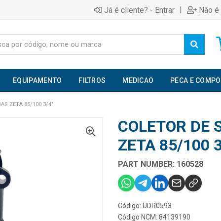
|
Já é cliente? - Entrar
Não é 
EQUIPAMENTO
FILTROS
MEDICAO
PECA E COMP
S ZETA 85/100 3/4"
COLETOR DE 
ZETA 85/100 3
PART NUMBER: 160528
Código: UDR0593
Código NCM: 84139190