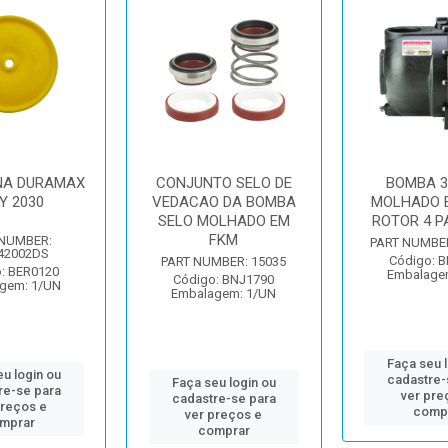
A DURAMAX
CONJUNTO SELO DE
BOMBA 3
Y 2030
VEDACAO DA BOMBA
MOLHADO E
SELO MOLHADO EM
ROTOR 4 P
FKM
 NUMBER:
PART NUMBE
42002DS
Código: 
PART NUMBER: 15035
: BER0120
Embalage
Código: BNJ1790
gem: 1/UN
Embalagem: 1/UN
Faça seu 
u login ou
cadastre-
Faça seu login ou
re-se para
ver pre
cadastre-se para
preços e
comp
ver preços e
mprar
comprar