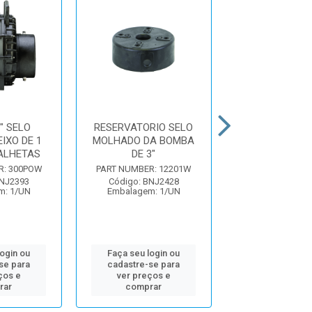
" SELO
RESERVATORIO SELO
SUPORTE TRA
IXO DE 1
MOLHADO DA BOMBA
PARA BOMBA 3
ALHETAS
DE 3"
MOLHAD
R: 300POW
PART NUMBER: 12201W
PART NUMBER: 
BNJ2393
Código: BNJ2428
Código: BNJ
m: 1/UN
Embalagem: 1/UN
Embalagem: 
login ou
Faça seu login ou
Faça seu log
se para
cadastre-se para
cadastre-se 
ços e
ver preços e
ver preços
rar
comprar
comprar