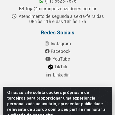
(11) 5525-7676
loja@micronpulverizadores.com.br
Atendimento de segunda a sexta-feira das
08h às 11h e das 13h às 17h
Redes Sociais
Instagram
Facebook
YouTube
TikTok
Linkedin
O nosso site coleta cookies próprios e de
Pulsar Tecnologia Industria e Comercio LTDA - Rua
terceiros para proporcionar uma experiência
Lagrange, 132 - Socorro, São Paulo/SP - CEP 04.761-
personalizada ao usuário, apresentar publicidade
050 - CNPJ 52.098.860/0001-03
relevante de acordo com o seu perfil e melhorar a