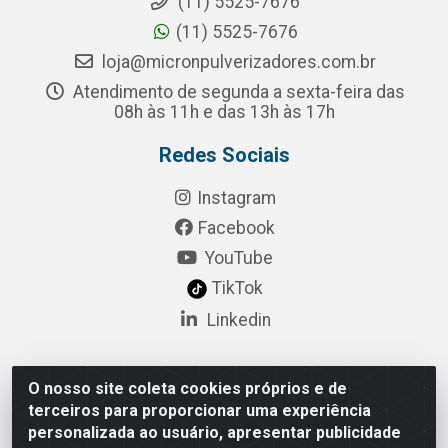
(11) 5525-7676
(11) 5525-7676
loja@micronpulverizadores.com.br
Atendimento de segunda a sexta-feira das
08h às 11h e das 13h às 17h
Redes Sociais
Instagram
Facebook
YouTube
TikTok
Linkedin
O nosso site coleta cookies próprios e de
Pulsar Tecnologia Industria e Comercio LTDA - Rua
terceiros para proporcionar uma experiência
Lagrange, 132 - Socorro, São Paulo/SP - CEP 04.761-
personalizada ao usuário, apresentar publicidade
050 - CNPJ 52.098.860/0001-03