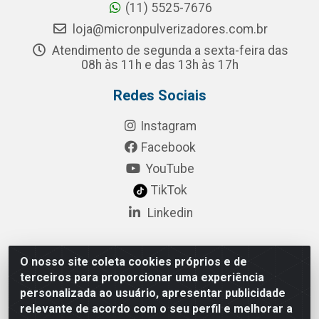
(11) 5525-7676
loja@micronpulverizadores.com.br
Atendimento de segunda a sexta-feira das
08h às 11h e das 13h às 17h
Redes Sociais
Instagram
Facebook
YouTube
TikTok
Linkedin
O nosso site coleta cookies próprios e de
Pulsar Tecnologia Industria e Comercio LTDA - Rua
terceiros para proporcionar uma experiência
Lagrange, 132 - Socorro, São Paulo/SP - CEP 04.761-
personalizada ao usuário, apresentar publicidade
050 - CNPJ 52.098.860/0001-03
relevante de acordo com o seu perfil e melhorar a