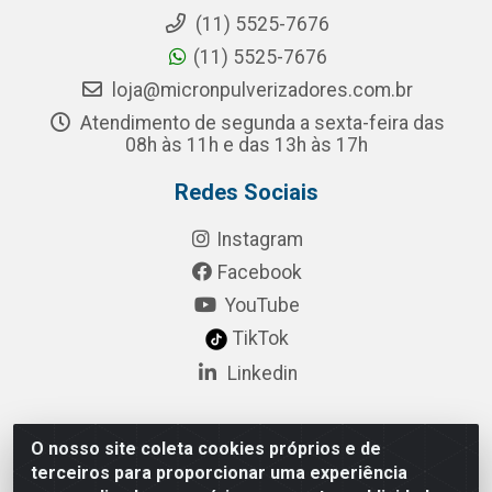
(11) 5525-7676
(11) 5525-7676
loja@micronpulverizadores.com.br
Atendimento de segunda a sexta-feira das
08h às 11h e das 13h às 17h
Redes Sociais
Instagram
Facebook
YouTube
TikTok
Linkedin
O nosso site coleta cookies próprios e de
Pulsar Tecnologia Industria e Comercio LTDA - Rua
terceiros para proporcionar uma experiência
Lagrange, 132 - Socorro, São Paulo/SP - CEP 04.761-