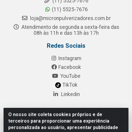
(11) 5525-7676
(11) 5525-7676
loja@micronpulverizadores.com.br
Atendimento de segunda a sexta-feira das
08h às 11h e das 13h às 17h
Redes Sociais
Instagram
Facebook
YouTube
TikTok
Linkedin
O nosso site coleta cookies próprios e de
Pulsar Tecnologia Industria e Comercio LTDA - Rua
terceiros para proporcionar uma experiência
Lagrange, 132 - Socorro, São Paulo/SP - CEP 04.761-
personalizada ao usuário, apresentar publicidade
050 - CNPJ 52.098.860/0001-03