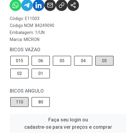
Código: E11003
Código NCM: 84249090
Embalagem: 1/UN
Marca:
MICRON
BICOS VAZAO
015
06
05
04
03
02
01
BICOS ANGULO
110
80
Faça seu login ou
cadastre-se para ver preços e comprar