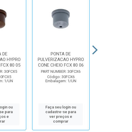
 DE
PONTA DE
PONTA D
AO HYPRO
PULVERIZACAO HYPRO
PULVERIZACAO
FCX 80 05
CONE CHEIO FCX 80 06
CONE VAZIO HC
R: 30FCX5
PART NUMBER: 30FCX6
PART NUMBER: 
30FCX5
Código: 30FCX6
Código: 30H
m: 1/UN
Embalagem: 1/UN
Embalagem: 
login ou
Faça seu login ou
Faça seu log
se para
cadastre-se para
cadastre-se 
ços e
ver preços e
ver preços
rar
comprar
comprar