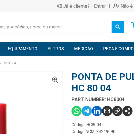
|
Já é cliente? - Entrar
Não é 
EQUIPAMENTO
FILTROS
MEDICAO
PECA E COMP
 HC 80 04
PONTA DE PU
HC 80 04
PART NUMBER: HC8004
Código: HC8004
Código NCM: 84249090