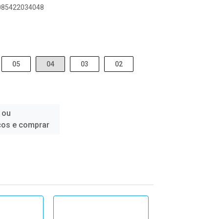
9085422034048
05
04
03
02
 ou
ços e comprar