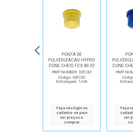
PONTA DE
PONTA DE
PO
RIZACAO HYPRO
PULVERIZACAO HYPRO
PULVERIZ
AZIO HCX 80 10
CONE CHEIO FCX 80 02
CONE CHE
UMBER: 30HCX10
PART NUMBER: 30FCX2
PART NUM
igo: 30HCX10
Código: 30FCX2
Códig
alagem: 1/UN
Embalagem: 1/UN
Embala
 seu login ou
Faça seu login ou
Faça se
astre-se para
cadastre-se para
cadast
er preços e
ver preços e
ver 
comprar
comprar
co