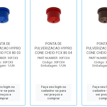
NTA DE
PONTA DE
PONTA
ACAO HYPRO
PULVERIZACAO HYPRO
PULVERIZAC
IO FCX 80 03
CONE CHEIO FCX 80 04
CONE CHEIO 
BER: 30FCX3
PART NUMBER: 30FCX4
PART NUMBE
o: 30FCX3
Código: 30FCX4
Código: 
gem: 1/UN
Embalagem: 1/UN
Embalage
u login ou
Faça seu login ou
Faça seu 
re-se para
cadastre-se para
cadastre-
preços e
ver preços e
ver pre
mprar
comprar
comp