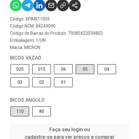
Código: XPAIR11005
Código NCM: 84249090
Código de Barras do Produto: 79085422034802
Embalagem: 1/UN
Marca:
MICRON
BICOS VAZAO
025
015
06
05
04
03
02
01
BICOS ANGULO
110
80
Faça seu login ou
cadastre-se para ver preços e comprar