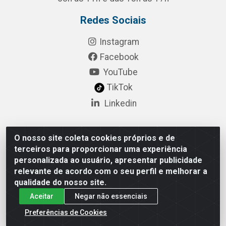
Redes Sociais
Instagram
Facebook
YouTube
TikTok
Linkedin
O nosso site coleta cookies próprios e de
Pulsar Tecnologia Industria e Comercio LTDA - Rua
terceiros para proporcionar uma experiência
Lagrange, 132 - Socorro, São Paulo/SP - CEP 04.761-
personalizada ao usuário, apresentar publicidade
050 - CNPJ 52.098.860/0001-03
relevante de acordo com o seu perfil e melhorar a
qualidade do nosso site.
Aceitar
Negar não essenciais
Preferências de Cookies