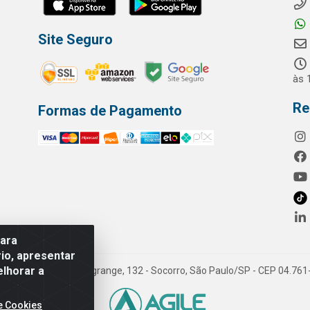
Site Seguro
às 
Re
Formas de Pagamento
para
io, apresentar
elhorar a
Comercio LTDA - Rua Lagrange, 132 - Socorro, São Paulo/SP - CEP 04.76
e Cookies