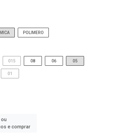
MICA
POLIMERO
015
08
06
05
01
 ou
ços e comprar