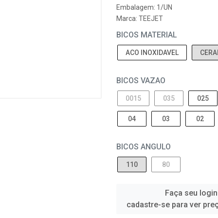
Embalagem: 1/UN
Marca:
TEEJET
BICOS MATERIAL
ACO INOXIDAVEL
CERA
BICOS VAZAO
0015
035
025
04
03
02
BICOS ANGULO
110
80
Faça seu login
cadastre-se para ver pre