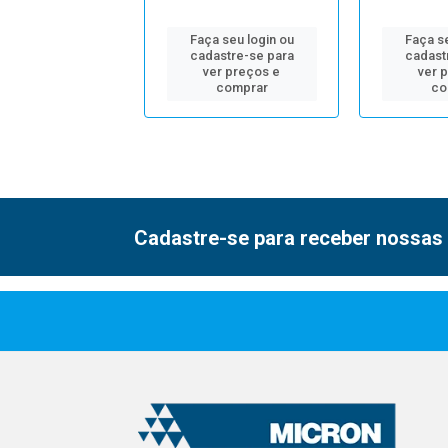
 seu login ou
Faça seu login ou
Faça se
astre-se para
cadastre-se para
cadast
er preços e
ver preços e
ver 
comprar
comprar
co
Cadastre-se para receber nossas 