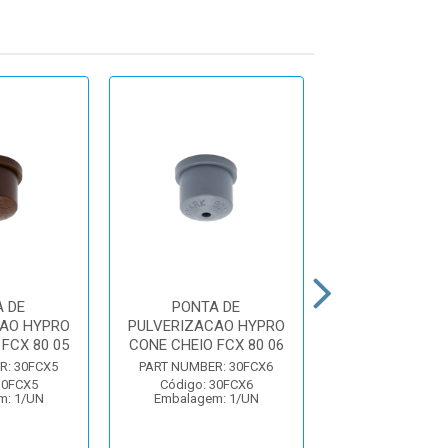
 DE
PONTA DE
PONTA D
AO HYPRO
PULVERIZACAO HYPRO
PULVERIZACAO
FCX 80 05
CONE CHEIO FCX 80 06
CONE VAZIO HC
R: 30FCX5
PART NUMBER: 30FCX6
PART NUMBER: 
30FCX5
Código: 30FCX6
Código: 30H
m: 1/UN
Embalagem: 1/UN
Embalagem: 