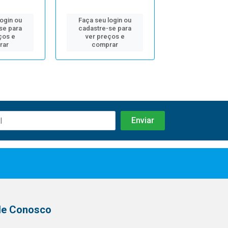
login ou
Faça seu login ou
Faça seu log
se para
cadastre-se para
cadastre-se 
ços e
ver preços e
ver preços
rar
comprar
comprar
le Conosco