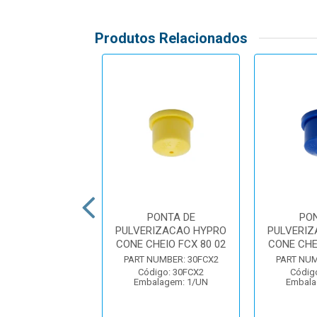
Produtos Relacionados
PONTA DE
PONTA DE
PO
RIZACAO HYPRO
PULVERIZACAO HYPRO
PULVERIZ
AZIO HCX 80 10
CONE CHEIO FCX 80 02
CONE CHE
UMBER: 30HCX10
PART NUMBER: 30FCX2
PART NUM
igo: 30HCX10
Código: 30FCX2
Códig
alagem: 1/UN
Embalagem: 1/UN
Embala