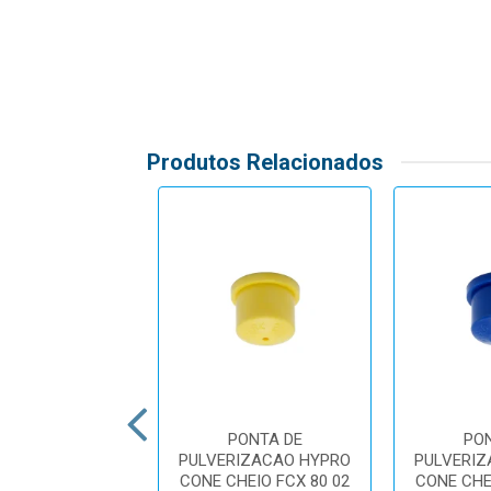
Produtos Relacionados
PONTA DE
PONTA DE
PO
RIZACAO HYPRO
PULVERIZACAO HYPRO
PULVERIZ
AZIO HCX 80 10
CONE CHEIO FCX 80 02
CONE CHE