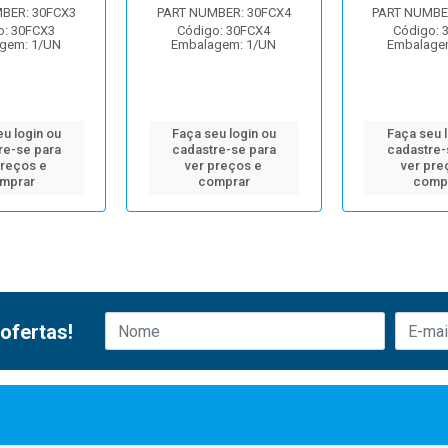
BER: 30FCX3
PART NUMBER: 30FCX4
PART NUMBE
o: 30FCX3
Código: 30FCX4
Código: 
gem: 1/UN
Embalagem: 1/UN
Embalage
u login ou
Faça seu login ou
Faça seu 
re-se para
cadastre-se para
cadastre-
preços e
ver preços e
ver pre
mprar
comprar
comp
ofertas!