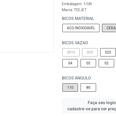
Embalagem: 1/UN
Marca:
TEEJET
BICOS MATERIAL
ACO INOXIDAVEL
CERA
BICOS VAZAO
0015
035
025
04
03
02
BICOS ANGULO
110
80
Faça seu login
cadastre-se para ver pre