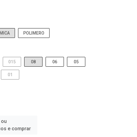
MICA
POLIMERO
015
08
06
05
01
 ou
ços e comprar