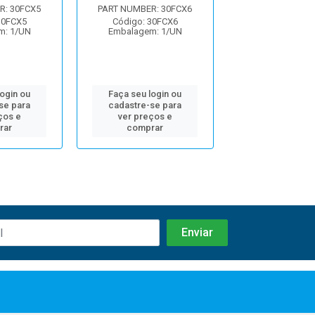
R: 30FCX5
PART NUMBER: 30FCX6
PART NUMBER: 
30FCX5
Código: 30FCX6
Código: 30H
m: 1/UN
Embalagem: 1/UN
Embalagem: 
login ou
Faça seu login ou
Faça seu log
se para
cadastre-se para
cadastre-se 
ços e
ver preços e
ver preços
rar
comprar
comprar