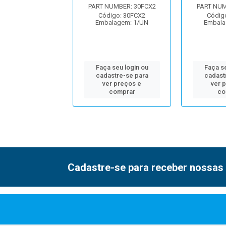
UMBER: 30HCX10
PART NUMBER: 30FCX2
PART NUM
igo: 30HCX10
Código: 30FCX2
Códig
alagem: 1/UN
Embalagem: 1/UN
Embala
 seu login ou
Faça seu login ou
Faça se
astre-se para
cadastre-se para
cadast
er preços e
ver preços e
ver 
comprar
comprar
co
Cadastre-se para receber nossas 