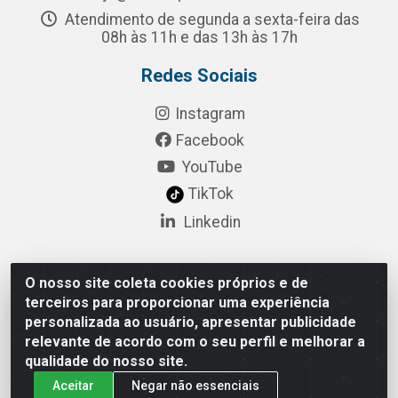
Atendimento de segunda a sexta-feira das
08h às 11h e das 13h às 17h
Redes Sociais
Instagram
Facebook
YouTube
TikTok
Linkedin
O nosso site coleta cookies próprios e de
Pulsar Tecnologia Industria e Comercio LTDA - Rua
terceiros para proporcionar uma experiência
Lagrange, 132 - Socorro, São Paulo/SP - CEP 04.761-
personalizada ao usuário, apresentar publicidade
050 - CNPJ 52.098.860/0001-03
relevante de acordo com o seu perfil e melhorar a
qualidade do nosso site.
Aceitar
Negar não essenciais