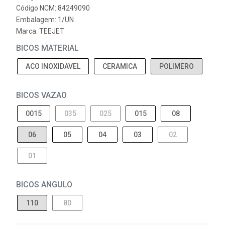
Código NCM: 84249090
Embalagem: 1/UN
Marca:
TEEJET
BICOS MATERIAL
ACO INOXIDAVEL
CERAMICA
POLIMERO
BICOS VAZAO
0015
035
025
015
08
06
05
04
03
02
01
BICOS ANGULO
110
80