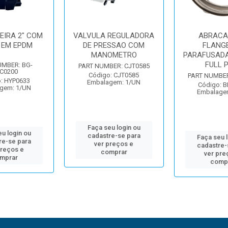
EIRA 2" COM
VALVULA REGULADORA
ABRACA
 EM EPDM
DE PRESSAO COM
FLANG
MANOMETRO
PARAFUSADA 
FULL 
UMBER: BG-
PART NUMBER: CJT0585
C0200
Código: CJT0585
PART NUMBER
: HYP0633
Embalagem: 1/UN
Código: 
gem: 1/UN
Embalage
Faça seu login ou
u login ou
cadastre-se para
Faça seu 
re-se para
ver preços e
cadastre-
preços e
comprar
ver pre
mprar
comp