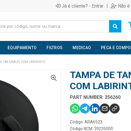
|
Já é cliente? - Entrar
Não é 
EQUIPAMENTO
FILTROS
MEDICAO
PECA E COMP
E 180 GRAUS COM LABIRINTO
TAMPA DE TA
COM LABIRIN
PART NUMBER: 356260
Código: ARA6523
Código NCM: 39235000