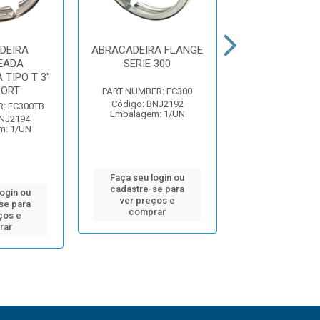
DEIRA
ABRACADEIRA FLANGE
ABRACADEIRA 
EADA
SERIE 300
ALTO TORQUE 
TIPO T 3"
PORT
PART NUMBER: FC300
PART NUMBER: 
Código: BNJ2192
Código: BNJ
: FC300TB
Embalagem: 1/UN
Embalagem: 
BNJ2194
m: 1/UN
Faça seu login ou
Faça seu log
cadastre-se para
cadastre-se 
login ou
ver preços e
ver preços
se para
comprar
comprar
ços e
rar