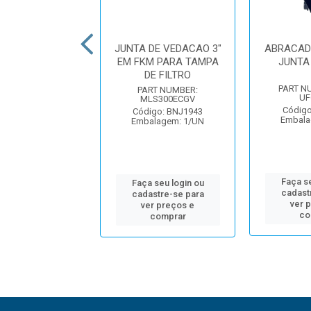
ADEIRA T-BOLT
JUNTA DE VEDACAO 3"
ABRACAD
TORQUE FLANGE
EM FKM PARA TAMPA
JUNTA
DE FILTRO
UMBER: FC220TB
PART N
PART NUMBER:
UF
MLS300ECGV
igo: BNJ2191
Código
alagem: 1/UN
Código: BNJ1943
Embala
Embalagem: 1/UN
 seu login ou
Faça se
Faça seu login ou
astre-se para
cadast
cadastre-se para
er preços e
ver 
ver preços e
comprar
co
comprar