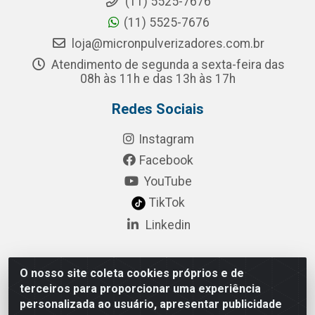
(11) 5525-7676
(11) 5525-7676
loja@micronpulverizadores.com.br
Atendimento de segunda a sexta-feira das
08h às 11h e das 13h às 17h
Redes Sociais
Instagram
Facebook
YouTube
TikTok
Linkedin
O nosso site coleta cookies próprios e de
Pulsar Tecnologia Industria e Comercio LTDA - Rua
terceiros para proporcionar uma experiência
Lagrange, 132 - Socorro, São Paulo/SP - CEP 04.761-
personalizada ao usuário, apresentar publicidade
050 - CNPJ 52.098.860/0001-03