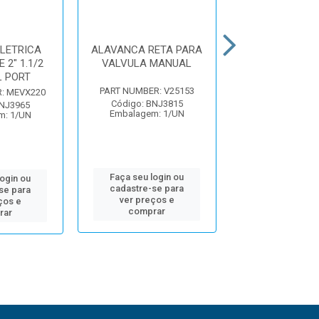
LETRICA
ALAVANCA RETA PARA
VALVULA ES
 2" 1.1/2
VALVULA MANUAL
MANUAL STU
L PORT
VIAS ADAPT
FLANGE MACH
PART NUMBER: V25153
: MEVX220
Código: BNJ3815
BNJ3965
PART NUMBER: V
Embalagem: 1/UN
m: 1/UN
Código: BNJ
Embalagem: 
Faça seu login ou
login ou
cadastre-se para
se para
Faça seu log
ver preços e
ços e
cadastre-se 
comprar
rar
ver preços
comprar