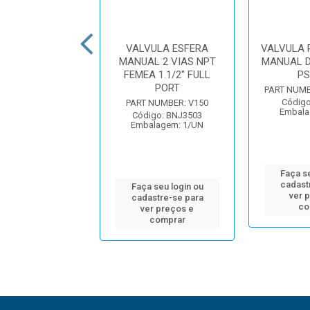
VULA ESFERA
VALVULA ESFERA
VALVULA 
AL STUBBY 2
MANUAL 2 VIAS NPT
MANUAL D
S ADAPTADOR
FEMEA 1.1/2" FULL
PS
E MACHO 3...
PORT
PART NUMB
Código
UMBER: VSFMT300
PART NUMBER: V150
Embala
igo: BNJ3605
Código: BNJ3503
alagem: 1/UN
Embalagem: 1/UN
Faça se
cadast
 seu login ou
Faça seu login ou
ver 
astre-se para
cadastre-se para
co
er preços e
ver preços e
comprar
comprar