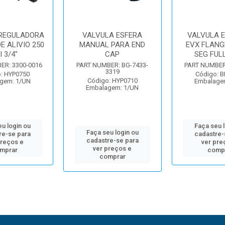
REGULADORA
VALVULA ESFERA
VALVULA E
E ALIVIO 250
MANUAL PARA END
EVX FLANGE
I 3/4"
CAP
SEG FUL
ER: 3300-0016
PART NUMBER: BG-7433-
PART NUMBER
3319
: HYP0750
Código: 
Código: HYP0710
gem: 1/UN
Embalage
Embalagem: 1/UN
u login ou
Faça seu 
Faça seu login ou
re-se para
cadastre-
cadastre-se para
preços e
ver pre
ver preços e
mprar
comp
comprar