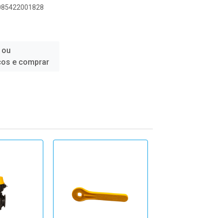
9085422001828
 ou
ços e comprar