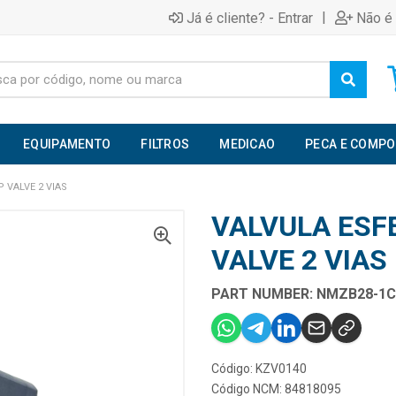
|
Já é cliente? - Entrar
Não é 
EQUIPAMENTO
FILTROS
MEDICAO
PECA E COMP
P VALVE 2 VIAS
VALVULA ESFE
VALVE 2 VIAS
PART NUMBER: NMZB28-1C
Código: KZV0140
Código NCM: 84818095