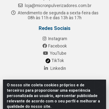
loja@micronpulverizadores.com.br
Atendimento de segunda a sexta-feira das
08h às 11h e das 13h às 17h
Redes Sociais
Instagram
Facebook
YouTube
TikTok
Linkedin
O nosso site coleta cookies próprios e de
Pulsar Tecnologia Industria e Comercio LTDA - Rua
terceiros para proporcionar uma experiência
Lagrange, 132 - Socorro, São Paulo/SP - CEP 04.761-
personalizada ao usuário, apresentar publicidade
050 - CNPJ 52.098.860/0001-03
relevante de acordo com o seu perfil e melhorar a
qualidade do nosso site.