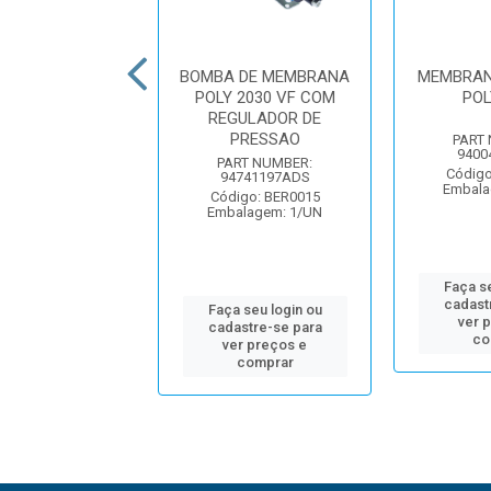
RTE TRASEIRO
BOMBA DE MEMBRANA
MEMBRAN
BOMBA 3" SELO
POLY 2030 VF COM
POL
MOLHADO
REGULADOR DE
PRESSAO
PART
UMBER: 12703AW
9400
igo: BNJ2438
PART NUMBER:
Código
alagem: 1/UN
94741197ADS
Embala
Código: BER0015
Embalagem: 1/UN
 seu login ou
Faça se
astre-se para
cadast
er preços e
Faça seu login ou
ver 
comprar
cadastre-se para
co
ver preços e
comprar