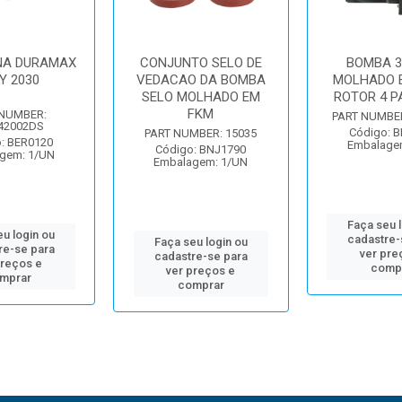
A DURAMAX
CONJUNTO SELO DE
BOMBA 3
Y 2030
VEDACAO DA BOMBA
MOLHADO E
SELO MOLHADO EM
ROTOR 4 P
FKM
 NUMBER:
PART NUMBE
42002DS
Código: 
PART NUMBER: 15035
: BER0120
Embalage
Código: BNJ1790
gem: 1/UN
Embalagem: 1/UN
Faça seu 
u login ou
cadastre-
Faça seu login ou
re-se para
ver pre
cadastre-se para
preços e
comp
ver preços e
mprar
comprar