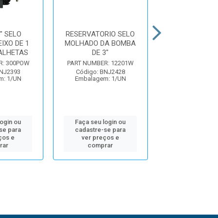
" SELO
RESERVATORIO SELO
SUPORTE TRA
IXO DE 1
MOLHADO DA BOMBA
PARA BOMBA 3
ALHETAS
DE 3"
MOLHAD
R: 300POW
PART NUMBER: 12201W
PART NUMBER: 
BNJ2393
Código: BNJ2428
Código: BNJ
m: 1/UN
Embalagem: 1/UN
Embalagem: 
login ou
Faça seu login ou
Faça seu log
se para
cadastre-se para
cadastre-se 
ços e
ver preços e
ver preços
rar
comprar
comprar