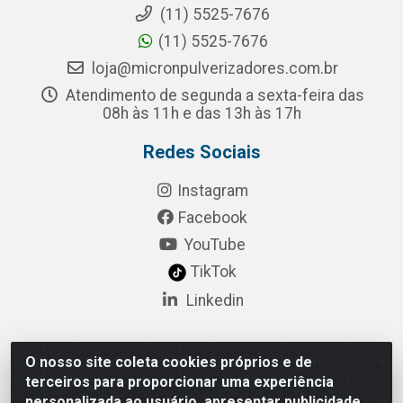
(11) 5525-7676
(11) 5525-7676
loja@micronpulverizadores.com.br
Atendimento de segunda a sexta-feira das
08h às 11h e das 13h às 17h
Redes Sociais
Instagram
Facebook
YouTube
TikTok
Linkedin
O nosso site coleta cookies próprios e de
Pulsar Tecnologia Industria e Comercio LTDA - Rua
terceiros para proporcionar uma experiência
Lagrange, 132 - Socorro, São Paulo/SP - CEP 04.761-
personalizada ao usuário, apresentar publicidade